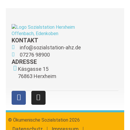
KONTAKT
info@sozialstation-ahz.de
07276 98900
ADRESSE
Käsgasse 15
76863 Herxheim
F
I
a
n
c
s
e
t
© Ökumenische Sozialstation 2026
b
a
Datenschutz
Impressum