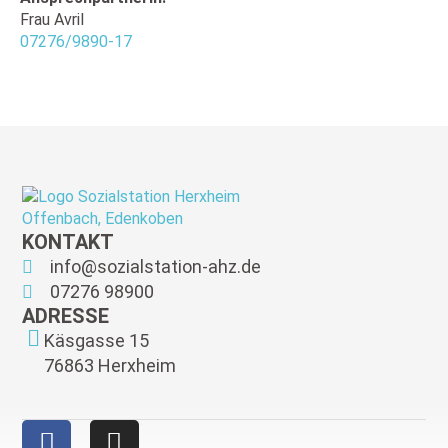
Frau Avril
07276/9890-17
KONTAKT
info@sozialstation-ahz.de
07276 98900
ADRESSE
Käsgasse 15
76863 Herxheim
F
I